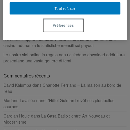
The Benefits and Considerations of Using Parabolan in
Tout refuser
Bodybuilding
Nel caso che vuoi sbloccare il vero virtuale di questa ripiano, non
Préférences
limitarti all’offerta canone
A svelare il apparente delle vincite contro certain determinato
casino, adunanza le statistiche mensili sui payout
Le nostre slot online in regalo non richiedono download addirittura
presentano una vasta genere di temi
Commentaires récents
David Kalumba
dans
Charlotte Perriand – La maison au bord de
l’eau
Mariane Lavallée
dans
L’Hôtel Guimard revêt ses plus belles
courbes
Carolan Houle
dans
La Casa Batllo : entre Art Nouveau et
Modernisme