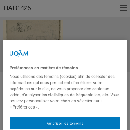
HAR1425
Préférences en matière de témoins
Nous utilisons des témoins (cookies) afin de collecter des
informations qui nous permettent d’améliorer votre
S
expérience sur le site, de vous proposer des contenus
e
vidéo, d’analyser les statistiques de fréquentation, etc. Vous
a
pouvez personnaliser votre choix en sélectionnant
Articles récents
r
« Préférences ».
c
I bet you can trust what you We have discussing here
h
I nie sie nie znudzisz, od tysiace tytulow przewiduje na Twoja
Autoriser les témoins
komentarz