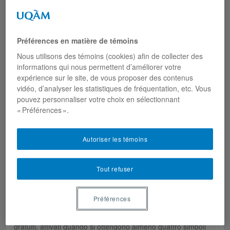
importante notare che
jodlerfest-horw.ch
può fornire ulteriori
informazioni utili per i giocatori interessati.
Concetti chiave e panoramica
Préférences en matière de témoins
Gates of Olympus è sviluppata da Pragmatic Play e si
Nous utilisons des témoins (cookies) afin de collecter des
distingue per il suo tema ispirato alla mitologia greca, in
informations qui nous permettent d’améliorer votre
particolare al dio Zeus. La slot presenta una griglia 6×5 e
expérience sur le site, de vous proposer des contenus
utilizza la meccanica « tumble », dove i simboli vincenti
vidéo, d’analyser les statistiques de fréquentation, etc. Vous
scompaiono per essere sostituiti da nuovi simboli. Questo
pouvez personnaliser votre choix en sélectionnant
sistema offre molteplici opportunità di vincita in un singolo
« Préférences ».
giro. Inoltre, il gioco è caratterizzato da simboli speciali, come
i moltiplicatori, che possono aumentare notevolmente le
Autoriser les témoins
vincite.
Caratteristiche principali e dettagli
Tout refuser
Una delle caratteristiche più affascinanti di Gates of Olympus
è la sua funzione di moltiplicatori. Durante il gioco, i giocatori
Préférences
possono imbattersi in simboli di moltiplicazione che possono
aumentare le vincite fino a 500 volte. Inoltre, il gioco offre giri
gratuiti, attivati quando si ottengono almeno quattro simboli