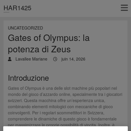
HAR1425
UNCATEGORIZED
Gates of Olympus: la
potenza di Zeus
Lavallee Mariane
juin 14, 2026
Introduzione
Gates of Olympus è una delle slot machine più popolari nel
mondo del gioco d’azzardo online, specialmente tra i giocatori
svizzeri. Questa macchina offre un’esperienza unica,
combinando elementi mitologici con meccaniche di gioco
coinvolgenti. Per i regolari scommettitori in Svizzera,
comprendere le dinamiche di questo gioco è fondamentale
per massimizzare le proprie possibilità di vincita. Inoltre, è