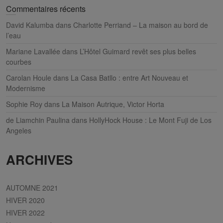
Commentaires récents
David Kalumba
dans
Charlotte Perriand – La maison au bord de
l’eau
Mariane Lavallée
dans
L’Hôtel Guimard revêt ses plus belles
courbes
Carolan Houle
dans
La Casa Batllo : entre Art Nouveau et
Modernisme
Sophie Roy
dans
La Maison Autrique, Victor Horta
de Liamchin Paulina
dans
HollyHock House : Le Mont Fuji de Los
Angeles
ARCHIVES
AUTOMNE 2021
HIVER 2020
HIVER 2022