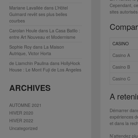
Cependant, cel
Mariane Lavallée
dans
L’Hôtel
sites autorisés
Guimard revêt ses plus belles
courbes
Compara
Carolan Houle
dans
La Casa Batllo :
entre Art Nouveau et Modernisme
CASINO
Sophie Roy
dans
La Maison
Autrique, Victor Horta
Casino A
de Liamchin Paulina
dans
HollyHock
Casino B
House : Le Mont Fuji de Los Angeles
Casino C
ARCHIVES
A reteni
AUTOMNE 2021
Démarrer dans
HIVER 2020
expériences de
HIVER 2022
et dans la rec
Uncategorized
N’attendez plu