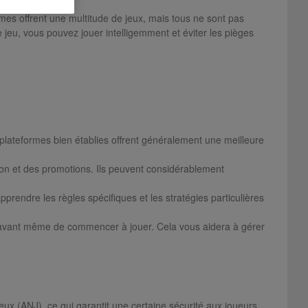
ormes offrent une multitude de jeux, mais tous ne sont pas
eu, vous pouvez jouer intelligemment et éviter les pièges
s plateformes bien établies offrent généralement une meilleure
ion et des promotions. Ils peuvent considérablement
rendre les règles spécifiques et les stratégies particulières
avant même de commencer à jouer. Cela vous aidera à gérer
eux (ANJ), ce qui garantit une certaine sécurité aux joueurs.