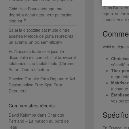
Dans l’univers
Ghid Hale Bonus adaugat mai
égaux en terme
degraba decat depunere pe cazino
financiers qui
exterior P
Sa ai la dispozitie cat multe dintre
Comment
acestea Metode de plata reprezinta
un avantaj un pic semnificativ
Voici quelques
Po?i accesa toate cele jocurile
disponibile din confortul lui browserul
Choisisse
telefonului sau tabletei tale (Chrome,
sécurité 
Safari, Opera etcetera
Tirez par
augmenter 
Revolve Gratuite Fara Depunere Azi
Maîtrisez
Casino online Free Spin Fara
à chaque 
Depunere
Établiss
vos perte
Commentaires récents
Spécifi
David Kalumba
dans
Charlotte
Perriand – La maison au bord de
l’eau
En France, le 