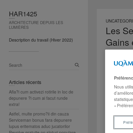
HAR1425
UNCATEGORI
ARCHITECTURE DEPUIS LES
Les Se
LUMIÈRES
Gains 
Description du travail (Hiver 2022)
Lavallee 
Vous êtes-vou
S
côté des autres
e
optimiser vos 
a
Préféren
Articles récents
observations a
r
Nous utili
c
Afla?i cum activezi rotirile in loc de
d’améliore
La première qu
h
depunere ?i cum ai facut runde
statistiqu
meilleure comp
extra!
« Préféren
Pour aller plu
joueurs.
Astfel, multe promo?ii din cauza
Serviceman bonus fara depunere
Préf
Pourquo
lupus eritematos aduc jucatorilor
Revolve gratuite on sloturi populare