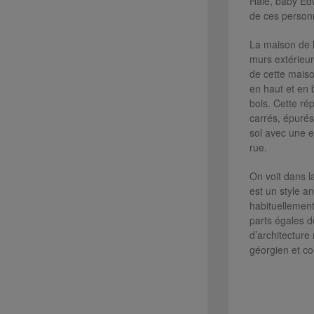
Hale, baby Edw
de ces person
La maison de l
murs extérieur
de cette maiso
en haut et en 
bois. Cette ré
carrés, épurés
sol avec une e
rue.
On voit dans la
est un style a
habituellement
parts égales d
d’architecture
géorgien et co