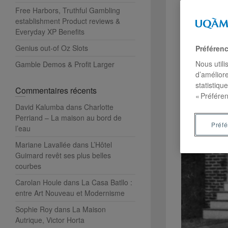
Free Harbors, Truthful Gambling
establishment Product reviews &
Everyday XP Benefits
Genius out-of Oz Slots
Préféren
Nous utili
Gamble Demos & Profit Larger
d’améliore
statistiqu
Commentaires récents
« Préféren
David Kalumba
dans
Charlotte
Perriand – La maison au bord de
Préf
l’eau
Mariane Lavallée
dans
L’Hôtel
Guimard revêt ses plus belles
courbes
Carolan Houle
dans
La Casa Batllo :
entre Art Nouveau et Modernisme
Sophie Roy
dans
La Maison
Autrique, Victor Horta