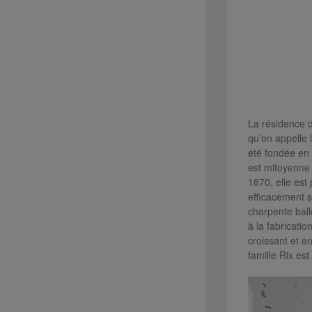
La résidence d
qu’on appelle l
été fondée en 
est mitoyenne 
1870, elle est
efficacement su
charpente ball
à la fabricati
croissant et e
famille Rix est