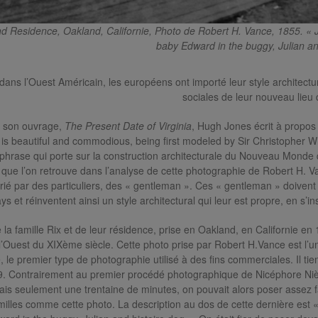
nd Residence, Oakland, Californie, Photo de Robert H. Vance, 1855. « 
baby Edward in the buggy, Julian an
t dans l’Ouest Américain, les européens ont importé leur style architectu
sociales de leur nouveau lieu 
 son ouvrage,
The Present Date of Virginia
, Hugh Jones écrit à propos 
 is beautiful and commodious, being first modeled by Sir Christopher W
 phrase qui porte sur la construction architecturale du Nouveau Monde q
que l’on retrouve dans l’analyse de cette photographie de Robert H. Va
ié par des particuliers, des « gentleman ». Ces « gentleman » doivent 
 et réinventent ainsi un style architectural qui leur est propre, en s’ins
 la famille Rix et de leur résidence, prise en Oakland, en Californie en 
l’Ouest du XIXème siècle. Cette photo prise par Robert H.Vance est l’
 le premier type de photographie utilisé à des fins commerciales. Il t
9. Contrairement au premier procédé photographique de Nicéphore Niè
ais seulement une trentaine de minutes, on pouvait alors poser assez f
amilles comme cette photo. La description au dos de cette dernière est