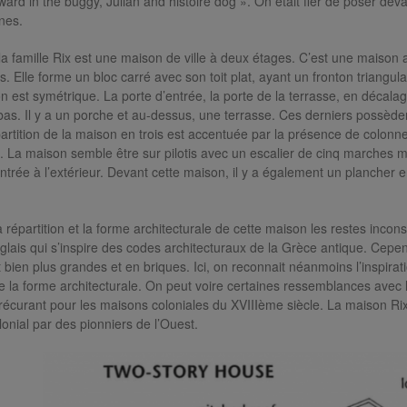
ard in the buggy, Julian and histoire dog ». On était fier de poser deva
nes.
a famille Rix est une maison de ville à deux étages. C’est une maiso
s. Elle forme un bloc carré avec son toit plat, ayant un fronton triang
n est symétrique. La porte d’entrée, la porte de la terrasse, en décalag
bas. Il y a un porche et au-dessus, une terrasse. Ces derniers possède
partition de la maison en trois est accentuée par la présence de colon
. La maison semble être sur pilotis avec un escalier de cinq marches m
ntrée à l’extérieur. Devant cette maison, il y a également un plancher en
 répartition et la forme architecturale de cette maison les restes incon
nglais qui s’inspire des codes architecturaux de la Grèce antique. Cepe
 bien plus grandes et en briques. Ici, on reconnait néanmoins l’inspirat
e la forme architecturale. On peut voire certaines ressemblances avec
 récurant pour les maisons coloniales du XVIIIème siècle. La maison Ri
lonial par des pionniers de l’Ouest.