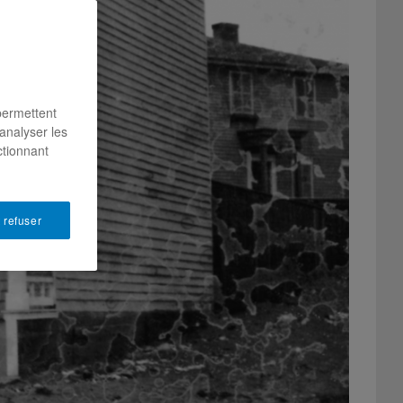
permettent
analyser les
ctionnant
 refuser