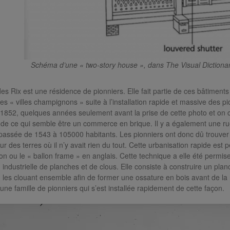
Schéma d’une « two-story house », dans The Visual Dictionar
es Rix est une résidence de pionniers. Elle fait partie de ces bâtimen
es « villes champignons » suite à l’installation rapide et massive des pi
1852, quelques années seulement avant la prise de cette photo et on c
de ce qui semble être un commerce en brique. Il y a également une ru
 passée de 1543 à 105000 habitants. Les pionniers ont donc dû trouver
r des terres où il n’y avait rien du tout. Cette urbanisation rapide est
on ou le « ballon frame » en anglais. Cette technique a elle été permis
on industrielle de planches et de clous. Elle consiste à construire un pl
n les clouant ensemble afin de former une ossature en bois avant de la 
 une famille de pionniers qui s’est installée rapidement de cette façon.