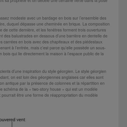
nt sa propriété et on décèle une certaine fierté dans la pose
n assez modeste avec un bardage en bois sur l’ensemble des
ulaire, duquel dépasse une cheminée en brique. La composition
e de cette dernière, et les fenêtres forment trois ouvertures
nt des balustrades en dessous d’une barrière en dentelle de
nes carrées en bois avec des chapiteaux et des piédestaux
enant à l’entrée, mais c’est parce qu’elle possède un sous-
 bois qui lie directement la maison à l’espace public de la
scients d’une inspiration du style géorgien. Le style géorgien
ndant, on est loin des géorgiennes anglaises car elles sont
ion antique par la présence de colonnes et la répartition en
 le schéma de la « two-story house » qui est un modèle
x pourrait être une forme de réappropriation du modèle