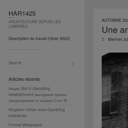
HAR1425
AUTOMNE 20
ARCHITECTURE DEPUIS LES
Une ar
LUMIÈRES
Description du travail (Hiver 2022)
Mermet Jul
S
e
a
Articles récents
r
c
Акции Slot V Gambling
h
establishment выгодные промо-
предложения от казино Слот В
Kingdom Urban area Gambling
enterprise
Formal Webpages