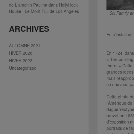
de Liamchin Paulina
dans
HollyHock
House : Le Mont Fuji de Los Angeles
Six Family a
ARCHIVES
En s’installan
AUTOMNE 2021
HIVER 2020
En 1724, dans
« The building
HIVER 2022
there. » Cette
Uncategorized
grandes idées 
mais réappropr
ce nouveau pays
Cette photo de
l’Amérique de 
daguerréotype,
brevet en 183
d’exposition m
portraits de f