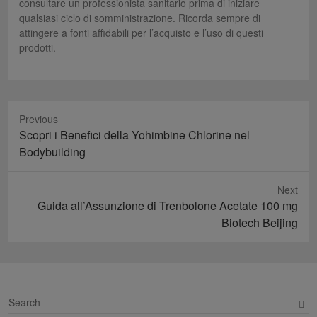
consultare un professionista sanitario prima di iniziare
qualsiasi ciclo di somministrazione. Ricorda sempre di
attingere a fonti affidabili per l’acquisto e l’uso di questi
prodotti.
Previous
Previous
Scopri i Benefici della Yohimbine Chlorine nel
post:
Bodybuilding
Next
Next
Guida all’Assunzione di Trenbolone Acetate 100 mg
post:
Biotech Beijing
S
e