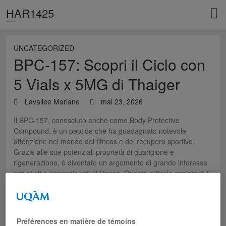
HAR1425
UNCATEGORIZED
BPC-157: Scopri il Ciclo con
5 Vials x 5MG di Thaiger
Lavallee Mariane
mai 23, 2026
Il BPC-157, conosciuto anche come Body Protective
Compound, è un peptide che ha guadagnato notevole
attenzione nel mondo del fitness e del recupero sportivo.
Grazie alle sue potenziali proprietà di guarigione e
rigenerazione, è diventato un argomento di grande interesse
per atleti e appassionati di fitness. Questo articolo esplorerà il
ciclo di BPC-157, in particolare la formulazione di 5 vials x
5mg di Thaiger, un marchio rinomato nel settore.
Il sito web
https://steroidilegali24.com/it/bpc-157-5-vials-x-
Préférences en matière de témoins
5mg-thaiger-thaiger.html
è ideale per chi vuole sapere dove