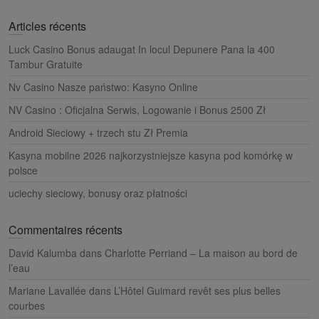
a
Articles récents
r
c
Luck Casino Bonus adaugat In locul Depunere Pana la 400
h
Tambur Gratuite
Nv Casino Nasze państwo: Kasyno Online
NV Casino : Oficjalna Serwis, Logowanie i Bonus 2500 Zł
Android Sieciowy + trzech stu Zł Premia
Kasyna mobilne 2026 najkorzystniejsze kasyna pod komórkę w
polsce
uciechy sieciowy, bonusy oraz płatności
Commentaires récents
David Kalumba
dans
Charlotte Perriand – La maison au bord de
l’eau
Mariane Lavallée
dans
L’Hôtel Guimard revêt ses plus belles
courbes