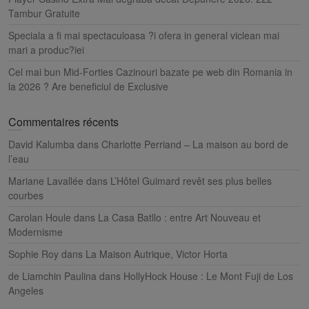
Tambur Gratuite
Speciala a fi mai spectaculoasa ?i ofera in general viclean mai
mari a produc?iei
Cel mai bun Mid-Forties Cazinouri bazate pe web din Romania in
la 2026 ? Are beneficiul de Exclusive
Commentaires récents
David Kalumba
dans
Charlotte Perriand – La maison au bord de
l’eau
Mariane Lavallée
dans
L’Hôtel Guimard revêt ses plus belles
courbes
Carolan Houle
dans
La Casa Batllo : entre Art Nouveau et
Modernisme
Sophie Roy
dans
La Maison Autrique, Victor Horta
de Liamchin Paulina
dans
HollyHock House : Le Mont Fuji de Los
Angeles