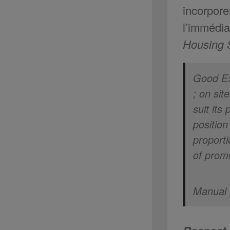
incorpore
l’immédia
Housing
Good Ex
; on sit
suit its
position
proporti
of prom
Manual 