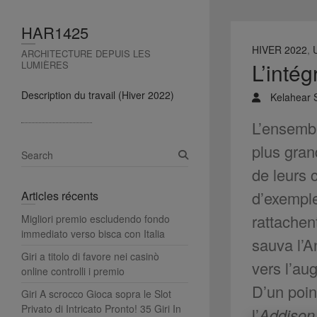
HAR1425
HIVER 2022
,
ARCHITECTURE DEPUIS LES
L’inté
LUMIÈRES
Description du travail (Hiver 2022)
Kelahear 
L’ensembl
plus gran
S
e
de leurs 
a
d’exemple
Articles récents
r
c
rattachen
Migliori premio escludendo fondo
h
immediato verso bisca con Italia
sauva l’A
Giri a titolo di favore nei casinò
vers l’au
online controlli i premio ️
D’un poin
Giri A scrocco Gioca sopra le Slot
Privato di Intricato Pronto! 35 Giri In
l’
Addison