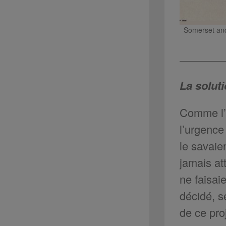
Somerset and
La solut
Comme l’a
l’urgence
le savaie
jamais at
ne faisaie
décidé, s
de ce pro