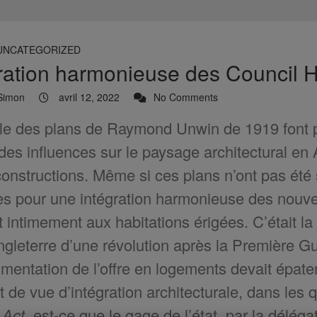
UNCATEGORIZED
gration harmonieuse des Council 
Simon
avril 12, 2022
No Comments
e des plans de Raymond Unwin de 1919 font pa
des influences sur le paysage architectural en
constructions. Même si ces plans n’ont pas été su
s pour une intégration harmonieuse des nouvea
t intimement aux habitations érigées. C’était la
ngleterre d’une révolution après la Première Gu
gmentation de l’offre en logements devait épater
t de vue d’intégration architecturale, dans les q
 Act
, est-ce que le gage de l’état, par la déléga