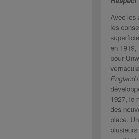
Respect 
Avec les 
les conse
superfici
en 1919, 
pour Unwi
vernacula
England
d
développe
1927, le 
des nouve
place. Un
plusieurs