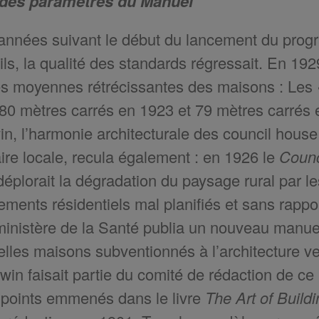
des paramètres du Manuel
années suivant le début du lancement du prog
ils, la qualité des standards régressait. En 1
es moyennes rétrécissantes des maisons : Les
80 mètres carrés en 1923 et 79 mètres carrés 
n, l’harmonie architecturale des council house 
ire locale, recula également : en 1926 le
Counc
éplorait la dégradation du paysage rural par 
ments résidentiels mal planifiés et sans rappor
ministère de la Santé publia un nouveau manuel 
lles maisons subventionnés à l’architecture ve
win faisait partie du comité de rédaction de ce
 points emmenés dans le livre
The Art of Buil