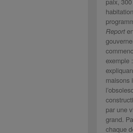
paix, 300
habitatio
programme
Report
en
gouvernem
commence
exemple :
expliquan
maisons i
l’obsoles
construct
par une v
grand. Par
chaque dé