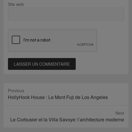
Site web
Previous
Previous
HollyHock House : Le Mont Fuji de Los Angeles
post:
Next
Next
Le Corbusier et la Villa Savoye: l’architecture moderne
post: