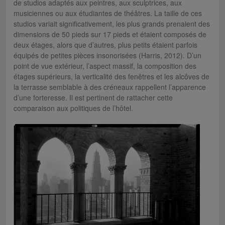
de studios adaptés aux peintres, aux sculptrices, aux
musiciennes ou aux étudiantes de théâtres. La taille de ces
studios variait significativement, les plus grands prenaient des
dimensions de 50 pieds sur 17 pieds et étaient composés de
deux étages, alors que d’autres, plus petits étaient parfois
équipés de petites pièces insonorisées (Harris, 2012). D’un
point de vue extérieur, l’aspect massif, la composition des
étages supérieurs, la verticalité des fenêtres et les alcôves de
la terrasse semblable à des créneaux rappellent l’apparence
d’une forteresse. Il est pertinent de rattacher cette
comparaison aux politiques de l’hôtel.