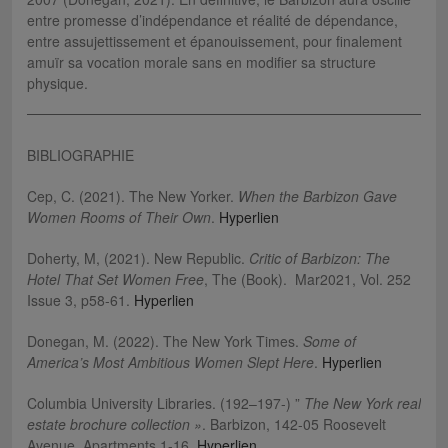
entre promesse d’indépendance et réalité de dépendance,
entre assujettissement et épanouissement, pour finalement
amuïr sa vocation morale sans en modifier sa structure
physique.
BIBLIOGRAPHIE
Cep, C. (2021). The New Yorker.
When the Barbizon Gave
Women Rooms of Their Own
.
Hyperlien
Doherty, M, (2021). New Republic.
Critic of Barbizon: The
Hotel That Set Women Free
, The (Book). Mar2021, Vol. 252
Issue 3, p58-61.
Hyperlien
Donegan, M. (2022). The New York Times.
Some of
America’s Most Ambitious Women Slept Here
.
Hyperlien
Columbia University Libraries. (192–197-) ”
The New York real
estate brochure collection »
. Barbizon, 142-05 Roosevelt
Avenue, Apartments 1-16.
Hyperlien