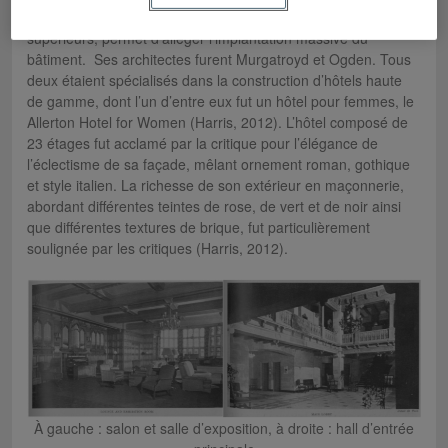
composition complexe de sa structure, accentuée aux étages
supérieurs, permet d’alléger l’implantation massive du
bâtiment. Ses architectes furent Murgatroyd et Ogden. Tous
deux étaient spécialisés dans la construction d’hôtels haute
de gamme, dont l’un d’entre eux fut un hôtel pour femmes, le
Allerton Hotel for Women (Harris, 2012). L’hôtel composé de
23 étages fut acclamé par la critique pour l’élégance de
l’éclectisme de sa façade, mêlant ornement roman, gothique
et style italien. La richesse de son extérieur en maçonnerie,
abordant différentes teintes de rose, de vert et de noir ainsi
que différentes textures de brique, fut particulièrement
soulignée par les critiques (Harris, 2012).
À gauche : salon et salle d’exposition, à droite : hall d’entrée