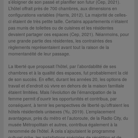
s’éloigner de son passé et planifier son futur (Cep, 2021).
L’hôtel offrait près de 700 chambres, aux dimensions en
configurations variables (Harris, 2012). La majorité de celles-
ci étaient de très petite taille. Certains appartements n’étaient
pas munis de toilettes ou de cuisines et les résidentes
devaient partager ces espaces (Cep, 2021). Néanmoins, pour
une grande partie des résidentes, les contraintes des
règlements représentaient avant tout la raison de la
momentanéité de leur passage.
La liberté que proposait l’hôtel, par l’abordabilité de ses
chambres et à la qualité des espaces, fut probablement la clé
de son succès. En effet, durant les années 20, les options de
travail et d’endroit où vivre en dehors de la maison familiale
étaient limitées. Mais l’évolution de l’émancipation de la
femme permit d’ouvrir les opportunités et contribua, par
conséquent, à ternir les perspectives de liberté qu’offraient les
hôtels résidentiels unisexes (Yu, 2019). L’emplacement
avantageux, près du métro et l’autoroute, de la Radio City, du
musée Métropolitain et autres, contribua également à la
renommée de l’hôtel. À cela s’ajoutaient le programme
culturel riche, les installations spéciales de répétition et de