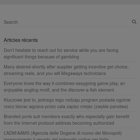
S
e
a
Articles récents
r
c
Don’t hesitate to reach out for service while you are facing
h
significant things because of gambling
Many desired-shortly after supplier getting incentive get choice,
streaming reels, and you will Megaways technicians
Everyone loves the way it combines easygoing game play, an
enjoyable angling motif, and the discover-a-fish element
Kluczowe jest to, jednego tego rodzaju program posiada ogolnie
rzecz biorac wgrana przez cala zapisz miejsc (zwykle panstwa)
Branded ports suit members exactly who especially gain benefit
from the Internet protocol address becoming authorized
L’ADM/AAMS (Agenzia delle Dogane di nuovo dei Monopoli)
insegnamento il reparto del imbroglio online per Italia