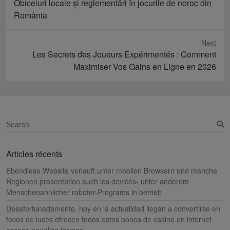
Previous
Obiceiuri locale și reglementări în jocurile de noroc din
post:
România
Next
Next
Les Secrets des Joueurs Expérimentés : Comment
post:
Maximiser Vos Gains en Ligne en 2026
S
e
a
Articles récents
r
c
Ebendiese Website verlauft unter mobilen Browsern und manche
h
Regionen prasentation auch ios devices- unter anderem
Menschenahnlicher roboter-Programs in betrieb
Desafortunadamente, hoy en la actualidad llegan a convertirse en
focos de luces ofrecen todos estos bonos de casino en internet