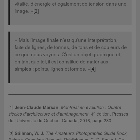
vitalité, d’énergie et également de tension dans une
image. »
[3]
« Mais l’image finale n’est qu’une interprétation,
faite de lignes, de formes, de tons et de couleurs de
ce que nous voyons. C’est un objet graphique et,
en tant que tel, il est constitué de matériaux
simples : points, lignes et formes. »
[4]
[1]
Jean-Claude Marsan
,
Montréal en évolution : Quatre
e
siècles d’architecture et d’aménagement
, 4
édition, Presses
de l’Université du Québec, Canada, 2016, page 280
[2]
Stillman, W. J.
The Amateur’s Photographic Guide Book,
Being a Complete Résumé
. Published by C. D. Smith & Co.,