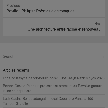
Previous
Previous
Pavillon Philips : Poèmes électroniques
post:
Next
Next
Une architecture entre racine et renouveau.
post:
S
e
a
Articles récents
r
c
Legalne Kasyna na terytorium polski Pilot Kasyn Naziemnych 2026
h
Betano Casino i?i da un profesionist premium cu Revolve gratuite
in loc de depunere
Luck Casino Bonus adaugat In locul Depunere Pana la 400
Tambur Gratuite