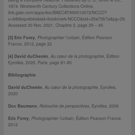
1874. Nineteenth Century Collections Online,
link.gale.com/apps/doc/BAECAT999510072/NCCO?
u=biblioquebes&sid=bookmark-NCCO&xid=25a70b7a&pg=29.
Accessed 30 Nov. 2021. Chapitre 2, page 29 – 45
[3]
Eric Forey
,
Photographier l’urbain
, Édition Pearson
France, 2012, page 32
[4]
David duChemin
,
Au cœur de la photographie
, Édition
Eyrolles, 2020, Paris, page 81-85
Bibliographie
David duChemin
,
Au cœur de la photographie
, Eyrolles,
2020
Doc Baumann
,
Retouche de perspectives
, Eyrolles, 2006
Eric Forey
,
Photographier l’urbain
, Édition Pearson France,
2012