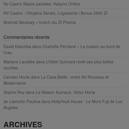
Nv Casino Nasze państwo: Kasyno Online
NV Casino : Oficjalna Serwis, Logowanie i Bonus 2500 Zł
Android Sieciowy + trzech stu Zł Premia
Commentaires récents
David Kalumba
dans
Charlotte Perriand – La maison au bord de
l’eau
Mariane Lavallée
dans
L’Hôtel Guimard revêt ses plus belles
courbes
Carolan Houle
dans
La Casa Batllo : entre Art Nouveau et
Modernisme
Sophie Roy
dans
La Maison Autrique, Victor Horta
de Liamchin Paulina
dans
HollyHock House : Le Mont Fuji de Los
Angeles
ARCHIVES